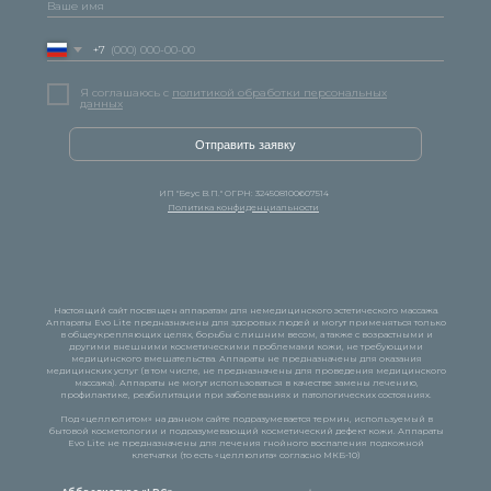
+7
Я соглашаюсь с
политикой обработки персональных
данных
Отправить заявку
ИП "Беус В.П." ОГРН: 324508100607514
Политика конфиденциальности
Настоящий сайт посвящен аппаратам для немедицинского эстетического массажа.
Аппараты Evo Lite предназначены для здоровых людей и могут применяться только
в общеукрепляющих целях, борьбы с лишним весом, а также с возрастными и
другими внешними косметическими проблемами кожи, не требующими
медицинского вмешательства. Аппараты не предназначены для оказания
медицинских услуг (в том числе, не предназначены для проведения медицинского
массажа). Аппараты не могут использоваться в качестве замены лечению,
профилактике, реабилитации при заболеваниях и патологических состояниях.
Под «целлюлитом» на данном сайте подразумевается термин, используемый в
бытовой косметологии и подразумевающий косметический дефект кожи. Аппараты
Evo Lite не предназначены для лечения гнойного воспаления подкожной
клетчатки (то есть «целлюлита» согласно МКБ-10)