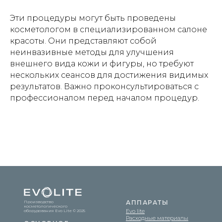
Эти процедуры могут быть проведены
косметологом в специализированном салоне
красоты. Они представляют собой
неинвазивные методы для улучшения
внешнего вида кожи и фигуры, но требуют
нескольких сеансов для достижения видимых
результатов. Важно проконсультироваться с
Evo Lite © 2026
профессионалом перед началом процедур.
Оферта
Политика конфиденциальности
АППАРАТЫ
Производство
косметологического
Evo lite
оборудования Evo Lite © 2025
Расходные материалы