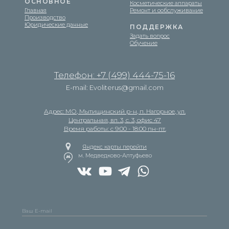
ОСНОВНОЕ
Косметические аппараты
Главная
Ремонт и ообслуживание
Производство
Юридические данные
ПОДДЕРЖКА
Задать вопрос
Обучение
Телефон: +7 (499) 444-75-16
E-mail: Evoliterus@gmail.com
Адрес: МО, Мытищинский р-н, п. Нагорное, ул.
Центральная, вл. 3, с. 3, офис 47
Время работы: с 9:00 - 18:00 пн-пт.
Яндекс карты перейти
м. Медведково-Алтуфьево