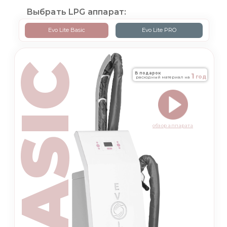
Выбрать LPG аппарат:
Evo Lite Basic
Evo Lite PRO
BASIC
В подарок
1
год
расходный материал на
обзор аппарата