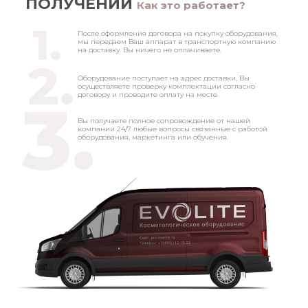
ПОЛУЧЕНИИ
Как это работает?
1.
После оформления договора на покупку оборудования,
мы передаем Ваш аппарат в транспортную компанию
на доставку. Вы ничего не оплачиваете.
2.
Оборудование поступает на адрес доставки, Вы
осуществляете проверку комплектации согласно
3.
договору и проводите оплату на месте.
Вы получаете полное сопровождение от нашей
компании 24/7 любые вопросы связанные с работой
оборудования, маркетинга или обучения.