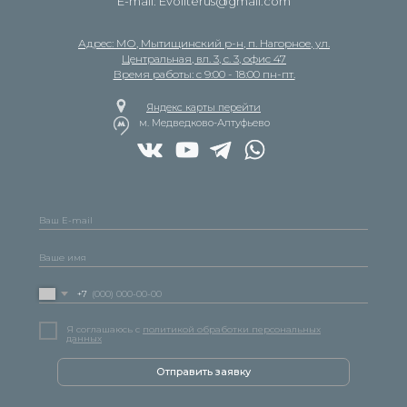
E-mail: Evoliterus@gmail.com
Адрес: МО, Мытищинский р-н, п. Нагорное, ул.
Центральная, вл. 3, с. 3, офис 47
Время работы: с 9:00 - 18:00 пн-пт.
Яндекс карты перейти
м. Медведково-Алтуфьево
+7
Я соглашаюсь с
политикой обработки персональных
данных
Отправить заявку