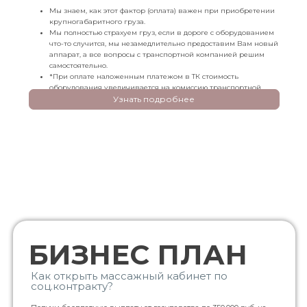
Мы знаем, как этот фактор (оплата) важен при приобретении
крупногабаритного груза.
Мы полностью страхуем груз, если в дороге с оборудованием
что-то случится, мы незамедлительно предоставим Вам новый
аппарат, а все вопросы с транспортной компанией решим
самостоятельно.
*При оплате наложенным платежом в ТК стоимость
оборудования увеличивается на комиссию транспортной
компании (от 3,5%)
Узнать подробнее
БИЗНЕС ПЛАН
Как открыть массажный кабинет по
соц.контракту?