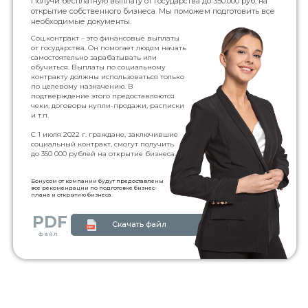
Получи бесплатную выплату от государства до 350.000 руб, на
открытие собственного бизнеса. Мы поможем подготовить все
необходимые документы.
Соц.контракт – это финансовые выплаты
от государства. Он помогает людям начать
самостоятельно зарабатывать или
обучиться. Выплаты по социальному
контракту должны использоваться только
по целевому назначению. В
подтверждение этого предоставляются
чеки, договоры купли-продажи, расписки
и т.п.
С 1 июля 2022 г. граждане, заключившие
социальный контракт, смогут получить
до 350 000 рублей на открытие бизнеса.
Бонусом от компании будут предоставлены
все рекомендации по подготовке бизнес-
плана и открытию бизнеса.
PDF
Скачать файл
файл