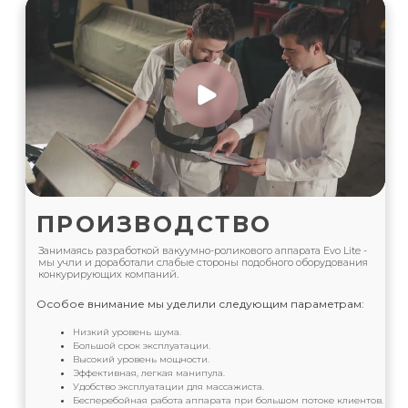
ПРОИЗВОДСТВО
Занимаясь разработкой вакуумно-роликового аппарата Evo Lite -
мы учли и доработали слабые стороны подобного оборудования
конкурирующих компаний.
Особое внимание мы уделили следующим параметрам:
Низкий уровень шума.
Большой срок эксплуатации.
Высокий уровень мощности.
Эффективная, легкая манипула.
Удобство эксплуатации для массажиста.
Бесперебойная работа аппарата при большом потоке клиентов.