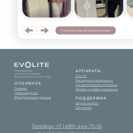
Evo Lite © 2026
Оферта
Политика конфиденциальности
Смотреть еще 60 видео отзывов
АППАРАТЫ
Производство
косметологического
Evo lite
оборудования Evo Lite © 2025
Расходные материалы
ОСНОВНОЕ
Косметические аппараты
Главная
Ремонт и ообслуживание
Производство
Юридические данные
ПОДДЕРЖКА
Задать вопрос
Обучение
Телефон: +7 (499) 444-75-16