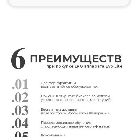
6
ПРЕИМУЩЕСТВ
при покупке LPG аппарата Evo Lite
.01
Два года гарантии и
постгарантийное обслуживание.
.02
Помощь в открытие бизнеса по модели
успешных салонов красоты, моностудий.
.03
Бесплатная доставка
по территории Российской Федерации.
.04
Профессиональное обучение
с последующей выдачей сертификатов.
.05
Консультации