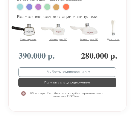
Возможные комплектации манипулами:
Стандартная
Манипула 3D
Манипула 5D
Для лица
390.000 р.
280.000 р.
Выбрать комплектацию
Получить cпец.предложение
LPG аппарат Evo Lite в рассрочку без первоначального
взноса от 19.000 мес.
ВЫГОДНЫЙ КРЕДИТ И
РАССРОЧКА
Первый взнос