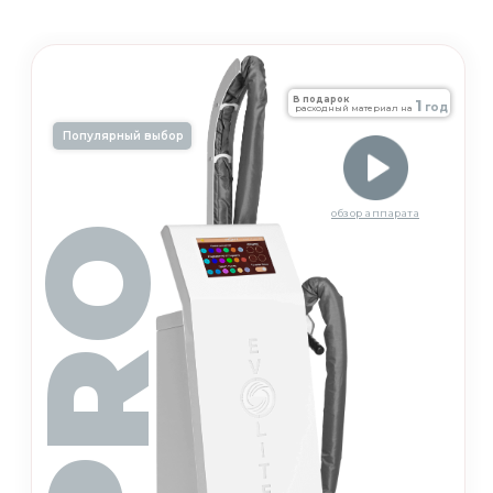
В подарок
1
год
расходный материал на
Популярный выбор
обзор аппарата
PRO